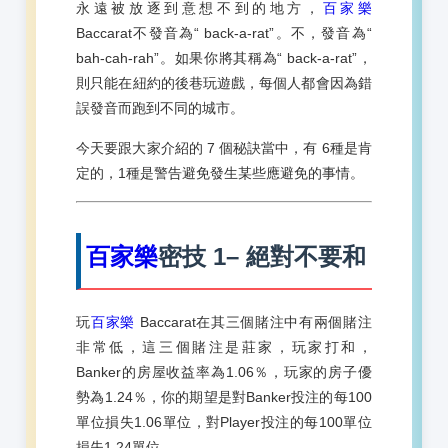
永遠被放逐到意想不到的地方，
百家樂
Baccarat不發音為“ back-a-rat”。不，發音為“
bah-cah-rah”。如果你將其稱為“ back-a-rat”，
則只能在紐約的後巷玩遊戲，每個人都會因為錯
誤發音而跑到不同的城市。
今天要跟大家介紹的 7 個秘訣當中，有 6種是肯
定的，1種是警告避免發生某些應避免的事情。
百家樂
密技 1
– 絕對不要和
玩
百家樂
Baccarat在其三個賭注中有兩個賭注
非常低，這三個賭注是莊家，玩家打和，
Banker的房屋收益率為1.06％，玩家的房子優
勢為1.24％，你的期望是對Banker投注的每100
單位損失1.06單位，對Player投注的每100單位
損失1.24單位。