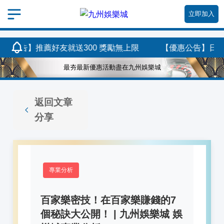
立即加入
惠公告】推薦好友就送300 獎勵無上限
【優惠公告】日日返
最夯最新優惠活動盡在九州娛樂城
返回文章
分享
專業分析
百家樂密技！在百家樂賺錢的7
個秘訣大公開！ | 九州娛樂城 娛