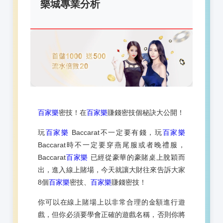
樂城專業分析
百家樂
密技！在
百家樂
賺錢密技個秘訣大公開！
玩
百家樂
Baccarat不一定要有錢，玩
百家樂
Baccarat時不一定要穿燕尾服或者晚禮服，
Baccarat
百家樂
已經從豪華的豪賭桌上脫穎而
出，進入線上賭場，今天就讓大財往來告訴大家
8個
百家樂
密技、
百家樂
賺錢密技！
你可以在線上賭場上以非常合理的金額進行遊
戲，但你必須要學會正確的遊戲名稱，否則你將