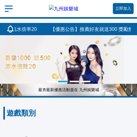
立即加入
流水倍率20
【優惠公告】推薦好友就送300 獎勵無上限
最夯最新優惠活動盡在 九州娛樂城
遊戲類別