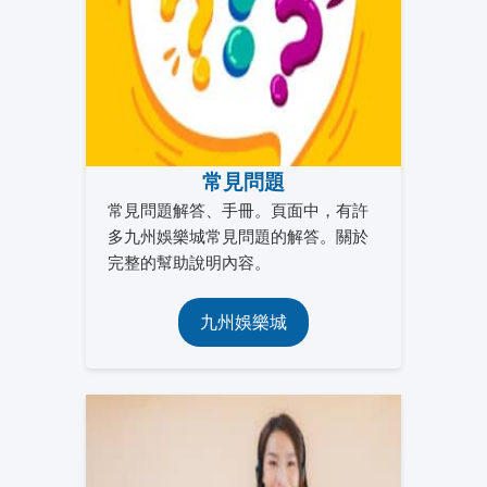
常見問題
常見問題解答、手冊。頁面中，有許
多九州娛樂城常見問題的解答。關於
完整的幫助說明內容。
九州娛樂城