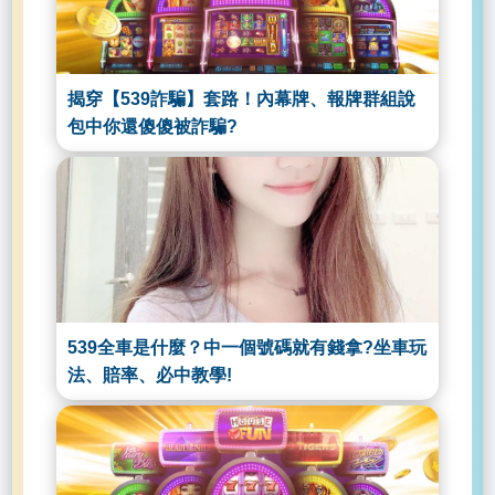
揭穿【539詐騙】套路！內幕牌、報牌群組說
包中你還傻傻被詐騙?
539全車是什麼？中一個號碼就有錢拿?坐車玩
法、賠率、必中教學!