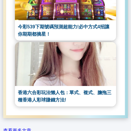
今彩539下期號碼預測超能力!必中方式4招讓
你期期都摘星！
香港六合彩玩法懶人包：單式、複式、膽拖三
種香港人彩球賺錢方法!
查看更多文章