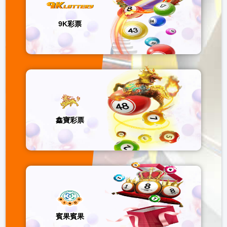
9K彩票
鑫寶彩票
賓果賓果